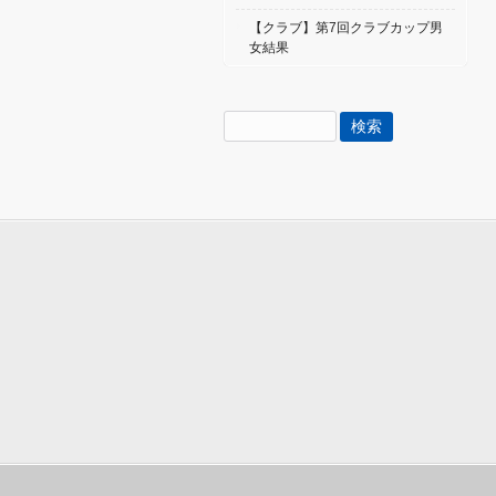
【クラブ】第7回クラブカップ男
女結果
検
索: