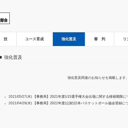
 技
ユース育成
強化普及
審 判
リ
強化普及
強化普及関連のお知らせを掲載します
2021/05/27(木)
【事務局】2021年度U15選手権大会出場に関する移籍期限
2021/04/29(木)
【事務局】2021年度(公財)日本バスケットボール協会登録に